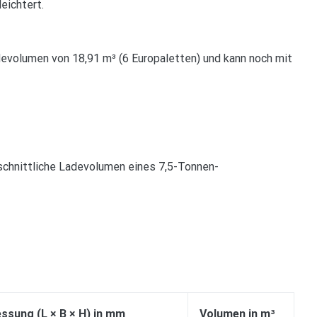
eichtert.
devolumen von 18,91 m³ (6 Europaletten) und kann noch mit
schnittliche Ladevolumen eines 7,5-Tonnen-
ssung (L × B × H) in mm
Volumen in m³