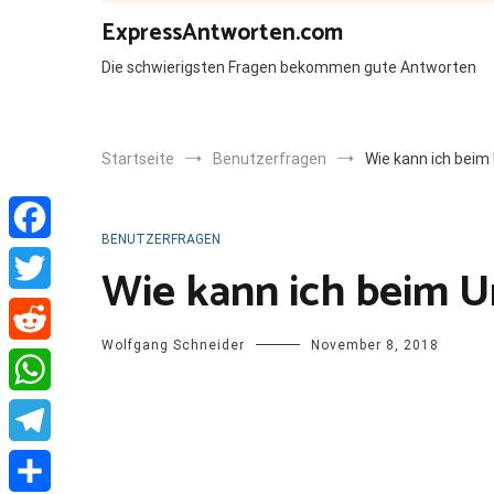
Zum
ExpressAntworten.com
Inhalt
springen
Die schwierigsten Fragen bekommen gute Antworten
Startseite
Benutzerfragen
Wie kann ich bei
BENUTZERFRAGEN
Facebook
Wie kann ich beim 
Twitter
Wolfgang Schneider
November 8, 2018
Reddit
WhatsApp
Telegram