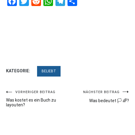
Facebook
Twitter
Reddit
WhatsApp
Telegram
Teilen
KATEGORIE:
BELIEBT
Beitragsnavigation
VORHERIGER BEITRAG
NÄCHSTER BEITRAG
Was kostet es ein Buch zu
Was bedeutet 🏳 🌈?
layouten?