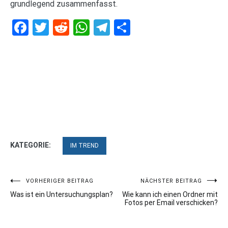
grundlegend zusammenfasst.
Facebook
Twitter
Reddit
WhatsApp
Telegram
Teilen
KATEGORIE:
IM TREND
Beitragsnavigation
VORHERIGER BEITRAG
NÄCHSTER BEITRAG
Was ist ein Untersuchungsplan?
Wie kann ich einen Ordner mit
Fotos per Email verschicken?