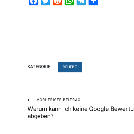
Facebook
Twitter
Reddit
WhatsApp
Telegram
Teilen
KATEGORIE:
BELIEBT
Beitragsnavigation
VORHERIGER BEITRAG
Warum kann ich keine Google Bewert
abgeben?