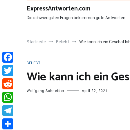
Zum
ExpressAntworten.com
Inhalt
springen
Die schwierigsten Fragen bekommen gute Antworten
Startseite
Beliebt
Wie kann ich ein Geschäftsb
BELIEBT
Facebook
Wie kann ich ein Ges
Twitter
Wolfgang Schneider
April 22, 2021
Reddit
WhatsApp
Telegram