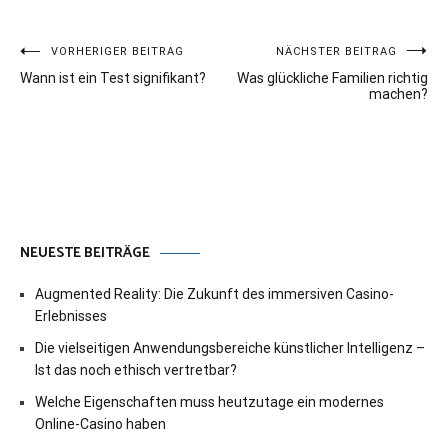
Beitragsnavigation
VORHERIGER BEITRAG
NÄCHSTER BEITRAG
Wann ist ein Test signifikant?
Was glückliche Familien richtig
machen?
NEUESTE BEITRÄGE
Augmented Reality: Die Zukunft des immersiven Casino-
Erlebnisses
Die vielseitigen Anwendungsbereiche künstlicher Intelligenz –
Ist das noch ethisch vertretbar?
Welche Eigenschaften muss heutzutage ein modernes
Online-Casino haben