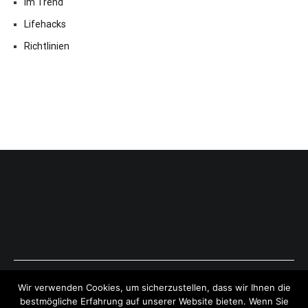
Im Trend
Lifehacks
Richtlinien
Copyright © 2026
ExpressAntworten.com
. All rights reserved.
Wir verwenden Cookies, um sicherzustellen, dass wir Ihnen die
Theme:
Cenote
by ThemeGrill. Powered by
WordPress
.
bestmögliche Erfahrung auf unserer Website bieten. Wenn Sie