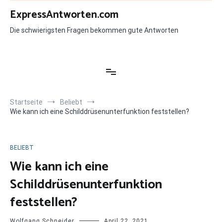
Zum
ExpressAntworten.com
Inhalt
springen
Die schwierigsten Fragen bekommen gute Antworten
Startseite
Beliebt
Wie kann ich eine Schilddrüsenunterfunktion feststellen?
BELIEBT
Wie kann ich eine
Schilddrüsenunterfunktion
feststellen?
Wolfgang Schneider
April 22, 2021