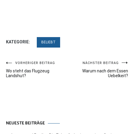
KATEGORIE:
BELIEBT
Beitragsnavigation
VORHERIGER BEITRAG
NÄCHSTER BEITRAG
Wo steht das Flugzeug
Warum nach dem Essen
Landshut?
Uebelkeit?
NEUESTE BEITRÄGE