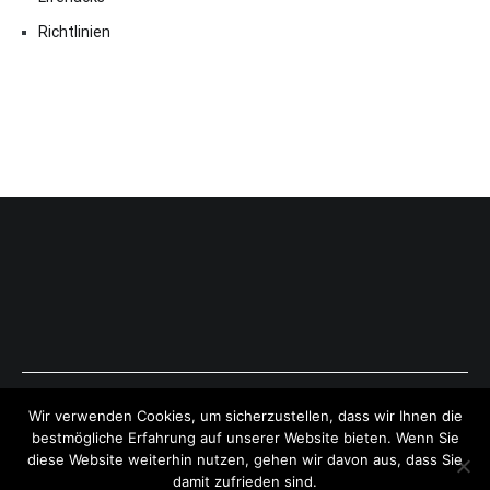
Richtlinien
Copyright © 2026
ExpressAntworten.com
. All rights reserved.
Wir verwenden Cookies, um sicherzustellen, dass wir Ihnen die
Theme:
Cenote
by ThemeGrill. Powered by
WordPress
.
bestmögliche Erfahrung auf unserer Website bieten. Wenn Sie
diese Website weiterhin nutzen, gehen wir davon aus, dass Sie
damit zufrieden sind.