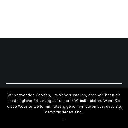
Copyright © 2026
ExpressAntworten.com
. All rights reserved.
Wir verwenden Cookies, um sicherzustellen, dass wir Ihnen die
Theme:
Cenote
by ThemeGrill. Powered by
WordPress
.
bestmögliche Erfahrung auf unserer Website bieten. Wenn Sie
diese Website weiterhin nutzen, gehen wir davon aus, dass Sie
damit zufrieden sind.
Ok