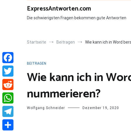
Zum
ExpressAntworten.com
Inhalt
springen
Die schwierigsten Fragen bekommen gute Antworten
Startseite
Beitragen
Wie kann ich in Word be
BEITRAGEN
Facebook
Wie kann ich in Wor
Twitter
nummerieren?
Reddit
Wolfgang Schneider
Dezember 19, 2020
WhatsApp
Telegram