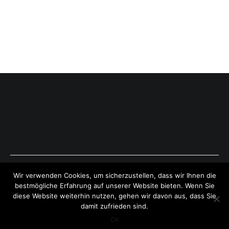
Copyright © 2026
ExpressAntworten.com
. All rights reserved.
Wir verwenden Cookies, um sicherzustellen, dass wir Ihnen die
Theme:
Cenote
by ThemeGrill. Powered by
WordPress
.
bestmögliche Erfahrung auf unserer Website bieten. Wenn Sie
diese Website weiterhin nutzen, gehen wir davon aus, dass Sie
damit zufrieden sind.
Ok