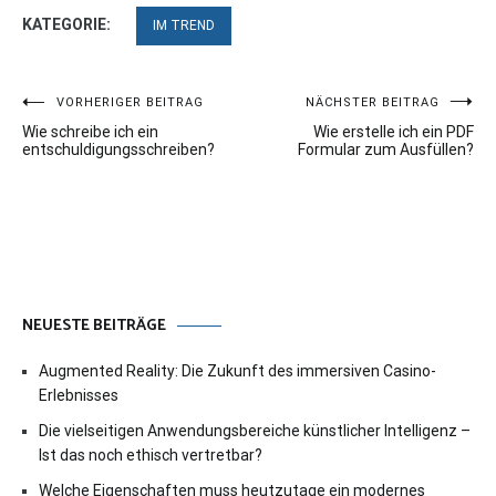
KATEGORIE:
IM TREND
Beitragsnavigation
VORHERIGER BEITRAG
NÄCHSTER BEITRAG
Wie schreibe ich ein
Wie erstelle ich ein PDF
entschuldigungsschreiben?
Formular zum Ausfüllen?
NEUESTE BEITRÄGE
Augmented Reality: Die Zukunft des immersiven Casino-
Erlebnisses
Die vielseitigen Anwendungsbereiche künstlicher Intelligenz –
Ist das noch ethisch vertretbar?
Welche Eigenschaften muss heutzutage ein modernes