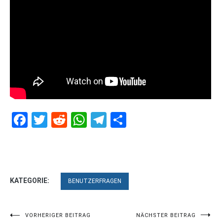
Facebook
Twitter
Reddit
WhatsApp
Telegram
Teilen
KATEGORIE:
BENUTZERFRAGEN
Beitragsnavigation
VORHERIGER BEITRAG
NÄCHSTER BEITRAG