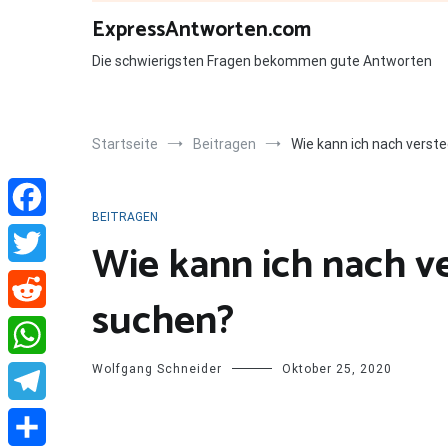
Zum
ExpressAntworten.com
Inhalt
springen
Die schwierigsten Fragen bekommen gute Antworten
Startseite
Beitragen
Wie kann ich nach vers
BEITRAGEN
Facebook
Wie kann ich nach v
Twitter
suchen?
Reddit
Wolfgang Schneider
Oktober 25, 2020
WhatsApp
Telegram