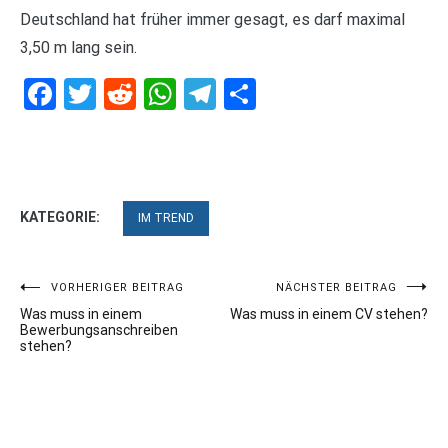
Deutschland hat früher immer gesagt, es darf maximal
3,50 m lang sein.
Facebook
Twitter
Reddit
WhatsApp
Telegram
Teilen
KATEGORIE:
IM TREND
Beitragsnavigation
VORHERIGER BEITRAG
NÄCHSTER BEITRAG
Was muss in einem
Was muss in einem CV stehen?
Bewerbungsanschreiben
stehen?