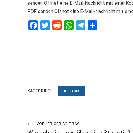
senden Öffnet eine E-Mail-Nachricht mit einer Kop
PDF senden Öffnet eine E-Mail-Nachricht mit eine
Facebook
Twitter
Reddit
WhatsApp
Telegram
Teilen
KATEGORIE:
LIFEHACKS
Beitragsnavigation
VORHERIGER BEITRAG
Wie schreibt man über eine Statistik?