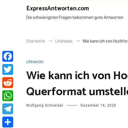
Zum
ExpressAntworten.com
Inhalt
springen
Die schwierigsten Fragen bekommen gute Antworten
Startseite
Lifehacks
Wie kann ich von Hochfo
LIFEHACKS
Facebook
Wie kann ich von H
Twitter
Querformat umstell
Reddit
Wolfgang Schneider
Dezember 18, 2020
WhatsApp
Telegram