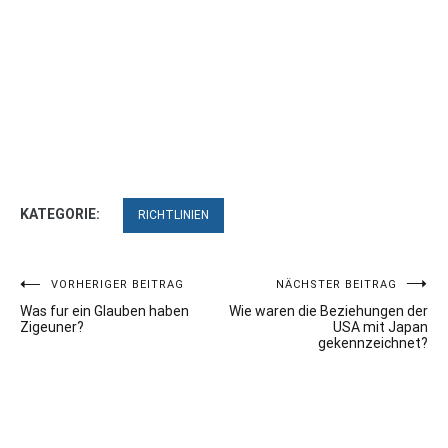
KATEGORIE:
RICHTLINIEN
Beitragsnavigation
VORHERIGER BEITRAG
NÄCHSTER BEITRAG
Was fur ein Glauben haben
Wie waren die Beziehungen der
Zigeuner?
USA mit Japan
gekennzeichnet?