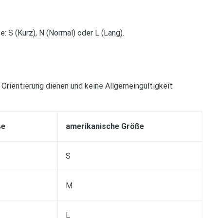
: S (Kurz), N (Normal) oder L (Lang).
Orientierung dienen und keine Allgemeingültigkeit
ße
amerikanische Größe
S
M
L