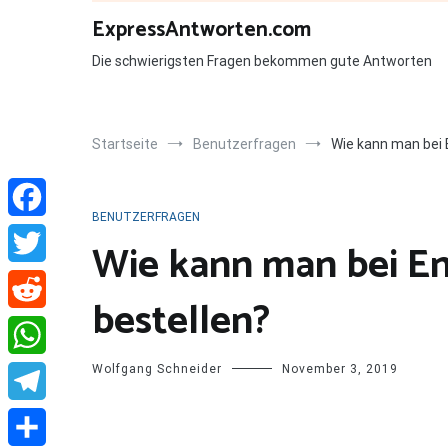
Zum
ExpressAntworten.com
Inhalt
springen
Die schwierigsten Fragen bekommen gute Antworten
Startseite
Benutzerfragen
Wie kann man bei 
BENUTZERFRAGEN
Facebook
Wie kann man bei En
Twitter
bestellen?
Reddit
Wolfgang Schneider
November 3, 2019
WhatsApp
Telegram