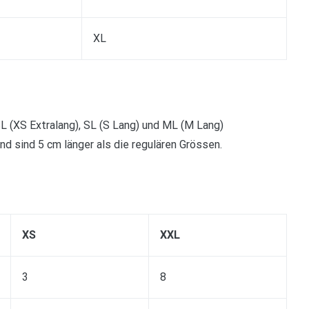
XL
 (XS Extralang), SL (S Lang) und ML (M Lang)
d sind 5 cm länger als die regulären Grössen.
XS
XXL
3
8