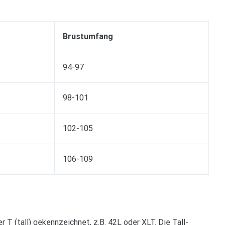
Brustumfang
94-97
98-101
102-105
106-109
 T (tall) gekennzeichnet, z.B. 42L oder XLT. Die Tall-