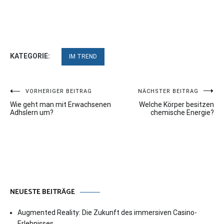
KATEGORIE:
IM TREND
Beitragsnavigation
VORHERIGER BEITRAG
NÄCHSTER BEITRAG
Wie geht man mit Erwachsenen
Welche Körper besitzen
Adhslern um?
chemische Energie?
NEUESTE BEITRÄGE
Augmented Reality: Die Zukunft des immersiven Casino-
Erlebnisses