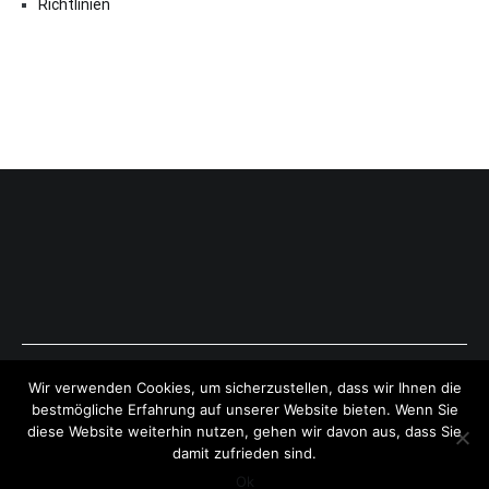
Richtlinien
Copyright © 2026
ExpressAntworten.com
. All rights reserved.
Wir verwenden Cookies, um sicherzustellen, dass wir Ihnen die
Theme:
Cenote
by ThemeGrill. Powered by
WordPress
.
bestmögliche Erfahrung auf unserer Website bieten. Wenn Sie
diese Website weiterhin nutzen, gehen wir davon aus, dass Sie
damit zufrieden sind.
Ok