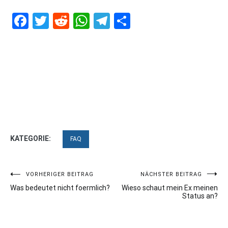
Facebook
Twitter
Reddit
WhatsApp
Telegram
Teilen
KATEGORIE:
FAQ
Beitragsnavigation
VORHERIGER BEITRAG
NÄCHSTER BEITRAG
Was bedeutet nicht foermlich?
Wieso schaut mein Ex meinen
Status an?