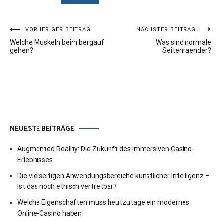
Beitragsnavigation
VORHERIGER BEITRAG
NÄCHSTER BEITRAG
Welche Muskeln beim bergauf
Was sind normale
gehen?
Seitenraender?
NEUESTE BEITRÄGE
Augmented Reality: Die Zukunft des immersiven Casino-
Erlebnisses
Die vielseitigen Anwendungsbereiche künstlicher Intelligenz –
Ist das noch ethisch vertretbar?
Welche Eigenschaften muss heutzutage ein modernes
Online-Casino haben