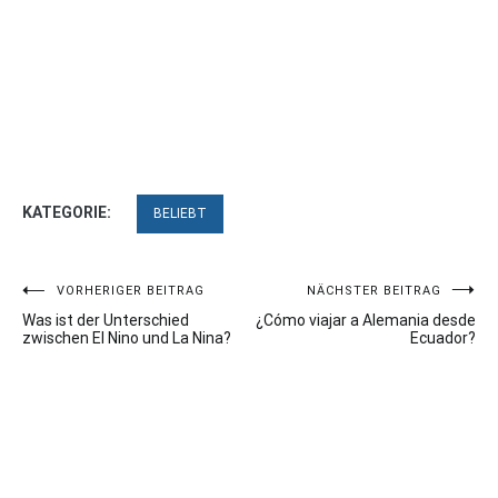
KATEGORIE:
BELIEBT
Beitragsnavigation
VORHERIGER BEITRAG
NÄCHSTER BEITRAG
Was ist der Unterschied
¿Cómo viajar a Alemania desde
zwischen El Nino und La Nina?
Ecuador?