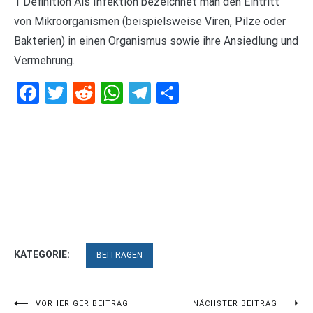
1 Definition Als Infektion bezeichnet man den Eintritt
von Mikroorganismen (beispielsweise Viren, Pilze oder
Bakterien) in einen Organismus sowie ihre Ansiedlung und
Vermehrung.
Facebook
Twitter
Reddit
WhatsApp
Telegram
Teilen
KATEGORIE:
BEITRAGEN
Beitragsnavigation
VORHERIGER BEITRAG
NÄCHSTER BEITRAG