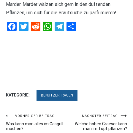
Marder. Marder wälzen sich gern in den duftenden
Pflanzen, um sich für die Brautsuche zu parfümieren!
Facebook
Twitter
Reddit
WhatsApp
Telegram
Teilen
KATEGORIE:
BENUTZERFRAGEN
Beitragsnavigation
VORHERIGER BEITRAG
NÄCHSTER BEITRAG
Was kann man alles im Gasgrill
Welche hohen Graeser kann
machen?
man im Topf pflanzen?