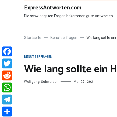
Zum
ExpressAntworten.com
Inhalt
springen
Die schwierigsten Fragen bekommen gute Antworten
Startseite
Benutzerfragen
Wie lang sollte e
BENUTZERFRAGEN
Facebook
Wie lang sollte ein
Twitter
Wolfgang Schneider
Mai 27, 2021
Reddit
WhatsApp
Telegram