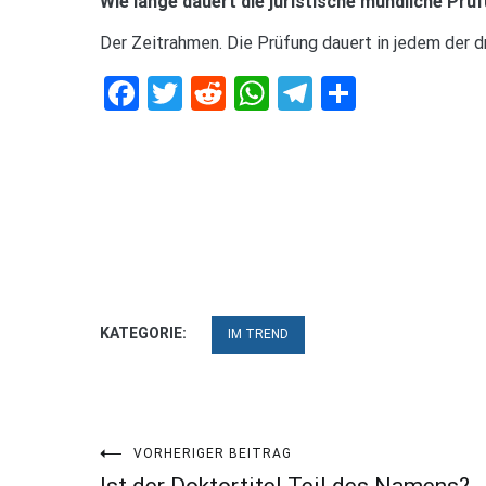
Wie lange dauert die juristische mündliche Prü
Der Zeitrahmen. Die Prüfung dauert in jedem der 
Facebook
Twitter
Reddit
WhatsApp
Telegram
Teilen
KATEGORIE:
IM TREND
Beitragsnavigation
VORHERIGER BEITRAG