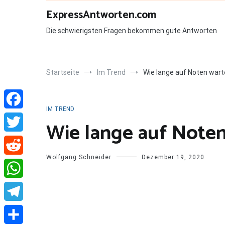
Zum
ExpressAntworten.com
Inhalt
springen
Die schwierigsten Fragen bekommen gute Antworten
Startseite
Im Trend
Wie lange auf Noten wart
IM TREND
Facebook
Wie lange auf Noten
Twitter
Wolfgang Schneider
Dezember 19, 2020
Reddit
WhatsApp
Telegram