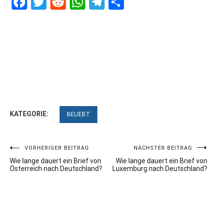
Facebook
Twitter
Reddit
WhatsApp
Telegram
Teilen
KATEGORIE:
BELIEBT
Beitragsnavigation
VORHERIGER BEITRAG
NÄCHSTER BEITRAG
Wie lange dauert ein Brief von
Wie lange dauert ein Brief von
Österreich nach Deutschland?
Luxemburg nach Deutschland?