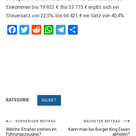
Einkommen bis 19.922 €. Bis 33.715 € ergibt sich ein
Steuersatz von 22,5%, bis 66.421 € ein Satz von 40,4%.
Facebook
Twitter
Reddit
WhatsApp
Telegram
Teilen
KATEGORIE:
BELIEBT
Beitragsnavigation
VORHERIGER BEITRAG
NÄCHSTER BEITRAG
Welche Strafen stehen im
Kann man bei Burger King Essen
Führungszeugnis?
abholen?