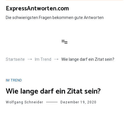
Zum
ExpressAntworten.com
Inhalt
springen
Die schwierigsten Fragen bekommen gute Antworten
Startseite
Im Trend
Wie lange darf ein Zitat sein?
IM TREND
Wie lange darf ein Zitat sein?
Wolfgang Schneider
Dezember 19, 2020