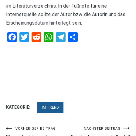
im Literaturverzeichnis. In der Fußnote für eine
Internetquelle sollte der Autor bzw. die Autorin und das
Erscheinungsdatum hinterlegt sein.
Facebook
Twitter
Reddit
WhatsApp
Telegram
Teilen
KATEGORIE:
IM TREND
Beitragsnavigation
VORHERIGER BEITRAG
NÄCHSTER BEITRAG