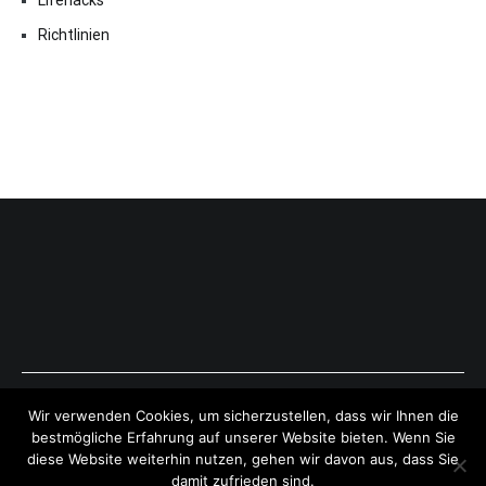
Richtlinien
Copyright © 2026
ExpressAntworten.com
. All rights reserved.
Wir verwenden Cookies, um sicherzustellen, dass wir Ihnen die
Theme:
Cenote
by ThemeGrill. Powered by
WordPress
.
bestmögliche Erfahrung auf unserer Website bieten. Wenn Sie
diese Website weiterhin nutzen, gehen wir davon aus, dass Sie
damit zufrieden sind.