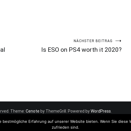
NÄCHSTER BEITRAG
al
Is ESO on PS4 worth it 2020?
eserved. Theme:
Cenote
by ThemeGrill. Powered by
WordPress
.
e bestmögliche Erfahrung auf unserer Website bieten. Wenn Sie diese 
zufrieden sind.