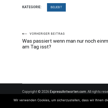
KATEGORIE:
BELIEBT
Beitragsnavigation
VORHERIGER BEITRAG
Was passiert wenn man nur noch einm
am Tag isst?
Copyright © 2026
ExpressAntworten.com
. All rights r
Wir verwenden Cookies, um sicherzustellen, dass wir Ihnen di