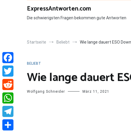
Zum
ExpressAntworten.com
Inhalt
springen
Die schwierigsten Fragen bekommen gute Antworten
Startseite
Beliebt
Wie lange dauert ESO Down
BELIEBT
Facebook
Wie lange dauert E
Twitter
Wolfgang Schneider
März 11, 2021
Reddit
WhatsApp
Telegram