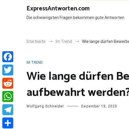
Zum
ExpressAntworten.com
Inhalt
springen
Die schwierigsten Fragen bekommen gute Antworten
Startseite
Im Trend
Wie lange dürfen Bewerb
IM TREND
Facebook
Wie lange dürfen B
Twitter
aufbewahrt werden
Reddit
Wolfgang Schneider
Dezember 18, 2020
WhatsApp
Telegram