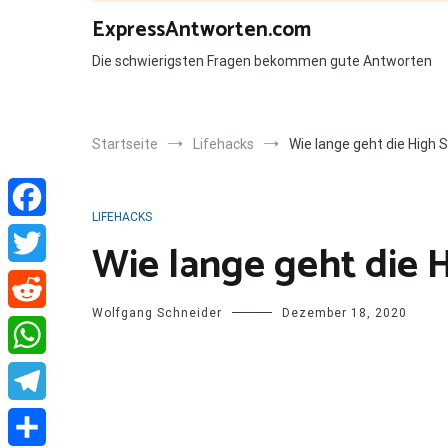
Zum
ExpressAntworten.com
Inhalt
springen
Die schwierigsten Fragen bekommen gute Antworten
Startseite
Lifehacks
Wie lange geht die High 
LIFEHACKS
Facebook
Wie lange geht die 
Twitter
Wolfgang Schneider
Dezember 18, 2020
Reddit
WhatsApp
Telegram