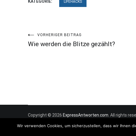
KATEGORIE:
LIFEHACKS
Beitragsnavigation
VORHERIGER BEITRAG
Wie werden die Blitze gezählt?
Copyright © 2026
ExpressAntworten.com
. All rights r
Wir verwenden Cookies, um sicherzustellen, dass wir Ihnen di