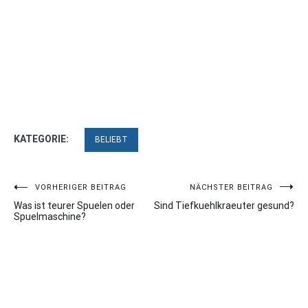
KATEGORIE:
BELIEBT
Beitragsnavigation
VORHERIGER BEITRAG
NÄCHSTER BEITRAG
Was ist teurer Spuelen oder
Sind Tiefkuehlkraeuter gesund?
Spuelmaschine?