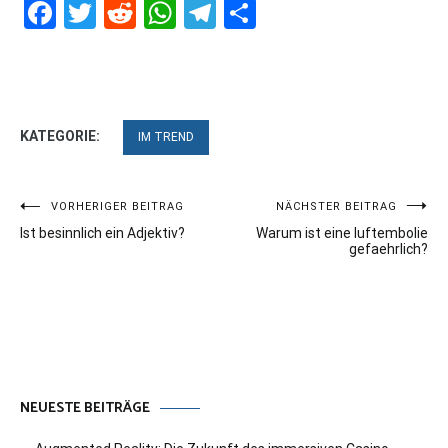
Facebook
Twitter
Reddit
WhatsApp
Telegram
Teilen
KATEGORIE:
IM TREND
Beitragsnavigation
VORHERIGER BEITRAG
NÄCHSTER BEITRAG
Ist besinnlich ein Adjektiv?
Warum ist eine luftembolie
gefaehrlich?
NEUESTE BEITRÄGE