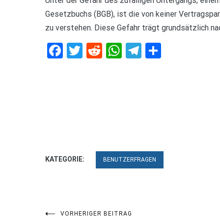
Unter der Gefahr des zufälligen Untergangs, ein
Gesetzbuchs (BGB), ist die von keiner Vertragspa
zu verstehen. Diese Gefahr trägt grundsätzlich na
Facebook
Twitter
Reddit
WhatsApp
Telegram
Teilen
KATEGORIE:
BENUTZERFRAGEN
Beitragsnavigation
VORHERIGER BEITRAG