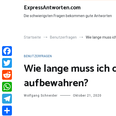
Zum
ExpressAntworten.com
Inhalt
springen
Die schwierigsten Fragen bekommen gute Antworten
Startseite
Benutzerfragen
Wie lange muss i
BENUTZERFRAGEN
Facebook
Wie lange muss ich
Twitter
aufbewahren?
Reddit
Wolfgang Schneider
Oktober 21, 2020
WhatsApp
Telegram