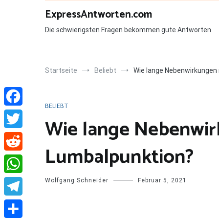
Zum
ExpressAntworten.com
Inhalt
springen
Die schwierigsten Fragen bekommen gute Antworten
Startseite
Beliebt
Wie lange Nebenwirkungen
BELIEBT
Facebook
Wie lange Nebenwi
Twitter
Lumbalpunktion?
Reddit
Wolfgang Schneider
Februar 5, 2021
WhatsApp
Telegram