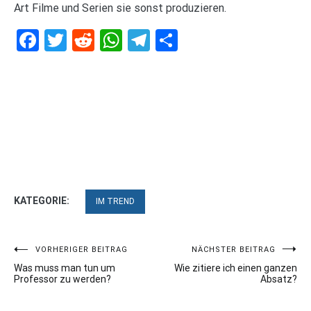
Art Filme und Serien sie sonst produzieren.
Facebook
Twitter
Reddit
WhatsApp
Telegram
Teilen
KATEGORIE:
IM TREND
Beitragsnavigation
VORHERIGER BEITRAG
NÄCHSTER BEITRAG
Was muss man tun um
Wie zitiere ich einen ganzen
Professor zu werden?
Absatz?