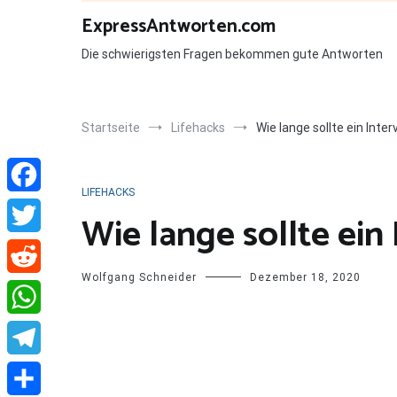
Zum
ExpressAntworten.com
Inhalt
springen
Die schwierigsten Fragen bekommen gute Antworten
Startseite
Lifehacks
Wie lange sollte ein Inte
LIFEHACKS
Facebook
Wie lange sollte ein
Twitter
Wolfgang Schneider
Dezember 18, 2020
Reddit
WhatsApp
Telegram