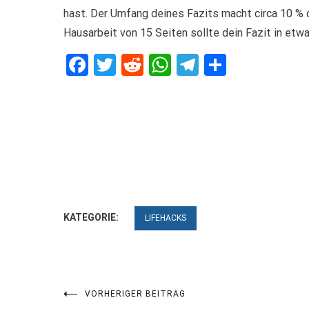
hast. Der Umfang deines Fazits macht circa 10 % d
Hausarbeit von 15 Seiten sollte dein Fazit in etwa
Facebook
Twitter
Reddit
WhatsApp
Telegram
Teilen
KATEGORIE:
LIFEHACKS
Beitragsnavigation
VORHERIGER BEITRAG