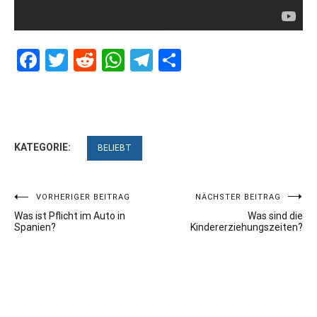
Facebook
Twitter
Reddit
WhatsApp
Telegram
Teilen
KATEGORIE:
BELIEBT
Beitragsnavigation
VORHERIGER BEITRAG
NÄCHSTER BEITRAG
Was ist Pflicht im Auto in
Was sind die
Spanien?
Kindererziehungszeiten?