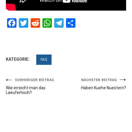
Facebook
Twitter
Reddit
WhatsApp
Telegram
Teilen
KATEGORIE:
FAQ
Beitragsnavigation
VORHERIGER BEITRAG
NÄCHSTER BEITRAG
Wie erreicht man das
Haben Kuehe Nuestern?
Laeuferhoch?