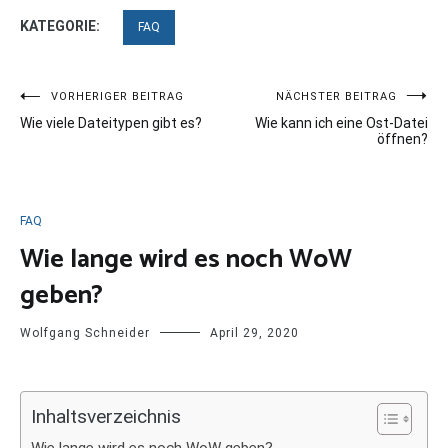
KATEGORIE:
FAQ
Beitragsnavigation
VORHERIGER BEITRAG
NÄCHSTER BEITRAG
Wie viele Dateitypen gibt es?
Wie kann ich eine Ost-Datei
öffnen?
FAQ
Wie lange wird es noch WoW
geben?
Wolfgang Schneider
April 29, 2020
Inhaltsverzeichnis
Wie lange wird es noch WoW geben?