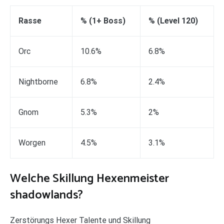
Rasse
% (1+ Boss)
% (Level 120)
Orc
10.6%
6.8%
Nightborne
6.8%
2.4%
Gnom
5.3%
2%
Worgen
4.5%
3.1%
Welche Skillung Hexenmeister
shadowlands?
Zerstörungs Hexer Talente und Skillung