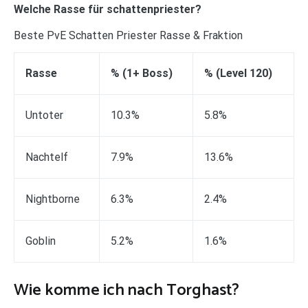
Welche Rasse für schattenpriester?
Beste PvE Schatten Priester Rasse & Fraktion
Rasse
% (1+ Boss)
% (Level 120)
Untoter
10.3%
5.8%
Nachtelf
7.9%
13.6%
Nightborne
6.3%
2.4%
Goblin
5.2%
1.6%
Wie komme ich nach Torghast?