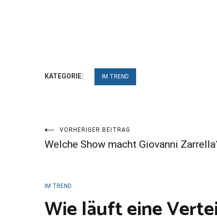
KATEGORIE:
IM TREND
Beitragsnavigation
VORHERIGER BEITRAG
Welche Show macht Giovanni Zarrella
IM TREND
Wie läuft eine Verte