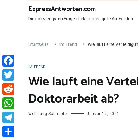
Zum
ExpressAntworten.com
Inhalt
springen
Die schwierigsten Fragen bekommen gute Antworten
Startseite
Im Trend
Wie lauft eine Verteidigu
IM TREND
Facebook
Wie lauft eine Verte
Twitter
Doktorarbeit ab?
Reddit
Wolfgang Schneider
Januar 19, 2021
WhatsApp
Telegram