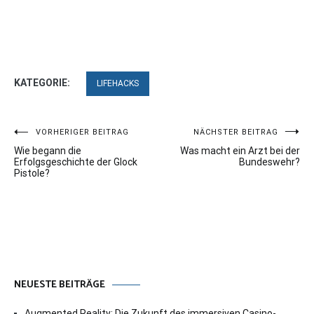
KATEGORIE:
LIFEHACKS
Beitragsnavigation
VORHERIGER BEITRAG
NÄCHSTER BEITRAG
Wie begann die
Was macht ein Arzt bei der
Erfolgsgeschichte der Glock
Bundeswehr?
Pistole?
NEUESTE BEITRÄGE
Augmented Reality: Die Zukunft des immersiven Casino-