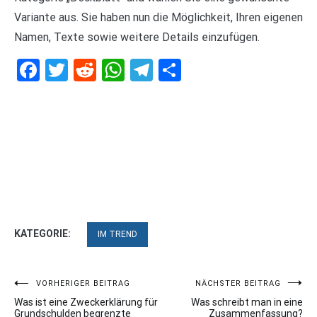
Variante aus. Sie haben nun die Möglichkeit, Ihren eigenen
Namen, Texte sowie weitere Details einzufügen.
Facebook
Twitter
Reddit
WhatsApp
Telegram
Teilen
KATEGORIE:
IM TREND
Beitragsnavigation
VORHERIGER BEITRAG
NÄCHSTER BEITRAG
Was ist eine Zweckerklärung für
Was schreibt man in eine
Grundschulden begrenzte
Zusammenfassung?