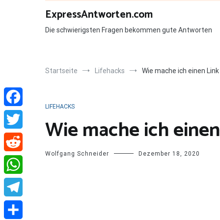
Zum
ExpressAntworten.com
Inhalt
springen
Die schwierigsten Fragen bekommen gute Antworten
Startseite
Lifehacks
Wie mache ich einen Lin
LIFEHACKS
Facebook
Wie mache ich einen
Twitter
Wolfgang Schneider
Dezember 18, 2020
Reddit
WhatsApp
Telegram