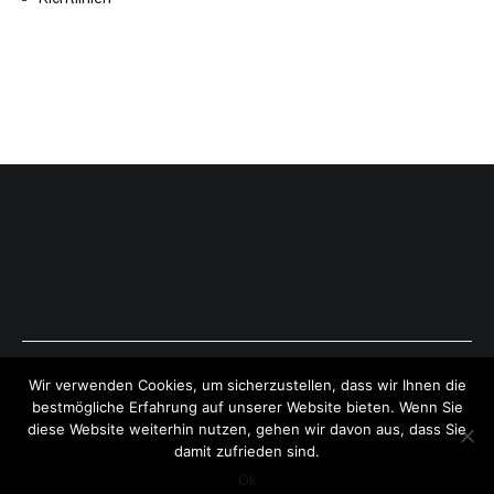
Copyright © 2026
ExpressAntworten.com
. All rights reserved.
Wir verwenden Cookies, um sicherzustellen, dass wir Ihnen die
Theme:
Cenote
by ThemeGrill. Powered by
WordPress
.
bestmögliche Erfahrung auf unserer Website bieten. Wenn Sie
diese Website weiterhin nutzen, gehen wir davon aus, dass Sie
damit zufrieden sind.
Ok