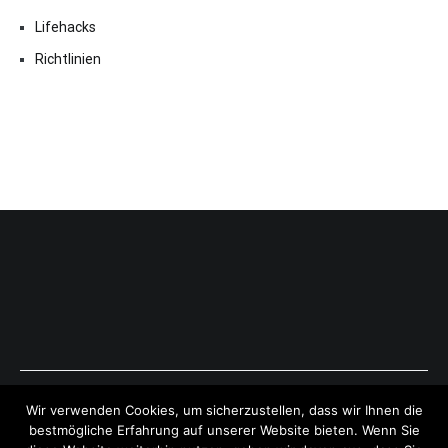
Lifehacks
Richtlinien
Copyright © 2026
ExpressAntworten.com
. All rights reserved.
Wir verwenden Cookies, um sicherzustellen, dass wir Ihnen die
Theme:
Cenote
by ThemeGrill. Powered by
WordPress
.
bestmögliche Erfahrung auf unserer Website bieten. Wenn Sie