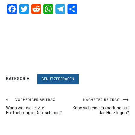
Facebook
Twitter
Reddit
WhatsApp
Telegram
Teilen
KATEGORIE:
BENUTZERFRAGEN
Beitragsnavigation
VORHERIGER BEITRAG
NÄCHSTER BEITRAG
Wann war die letzte
Kann sich eine Erkaeltung auf
Entfuehrung in Deutschland?
das Herz legen?