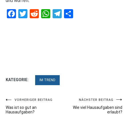
und würfelt.
Facebook
Twitter
Reddit
WhatsApp
Telegram
Teilen
KATEGORIE:
IM TREND
Beitragsnavigation
VORHERIGER BEITRAG
NÄCHSTER BEITRAG
Was ist so gut an
Wie viel Hausaufgaben sind
Hausaufgaben?
erlaubt?