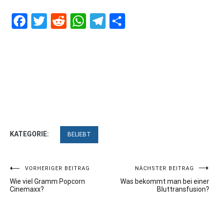
Facebook
Twitter
Reddit
WhatsApp
Telegram
Teilen
KATEGORIE:
BELIEBT
Beitragsnavigation
VORHERIGER BEITRAG
NÄCHSTER BEITRAG
Wie viel Gramm Popcorn
Was bekommt man bei einer
Cinemaxx?
Bluttransfusion?